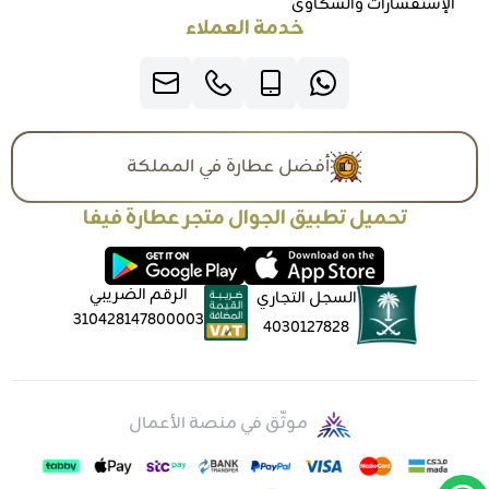
الإستفسارات والشكاوي
خدمة العملاء
أفضل عطارة في المملكة
تحميل تطبيق الجوال متجر عطارة فيفا
الرقم الضريبي
السجل التجاري
310428147800003
4030127828
موثّق في منصة الأعمال