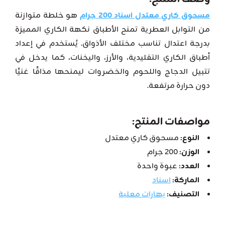
مسحوق كاري معتدل اسناد 200 جرام
هو خلطة متوازنة
من التوابل العطرية تمنح الأطباق نكهة الكاري المميزة
بدرجة اعتدال تناسب مختلف الأذواق. يُستخدم في إعداد
أطباق الكاري التقليدية، والأرز، واليخنات، كما يدخل في
تتبيل الدجاج واللحوم والخضروات ليمنحها مذاقًا غنيًا
دون حرارة مرتفعة.
مواصفات المنتج:
النوع:
مسحوق كاري معتدل
الوزن:
200 جرام
العدد:
عبوة واحدة
الماركة:
اسناد
التصنيف:
بهارات معلبة