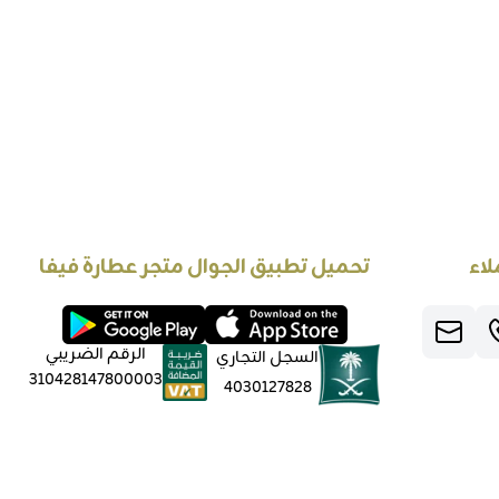
لاء
تحميل تطبيق الجوال متجر عطارة فيفا
الرقم الضريبي
السجل التجاري
310428147800003
4030127828