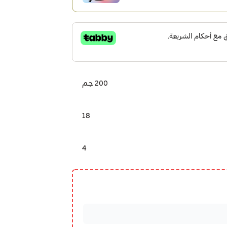
200 جم
18
4