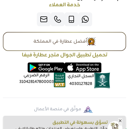
خدمة العملاء
أفضل عطارة في المملكة
تحميل تطبيق الجوال متجر عطارة فيفا
الرقم الضريبي
السجل التجاري
310428147800003
4030127828
موثّق في منصة الأعمال
تسوَّق بسهولة في التطبيق
حمِّل التطبيق واستعرض المنتجات وتتبّع طلباتك في