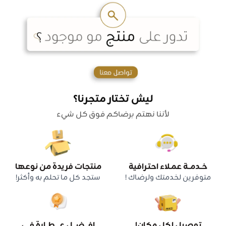
ليش تختار متجرنا؟
لأننا نهتم برضاكم فوق كل شيء
خــدمــة عمـلاء احتـرافية
منتجات فريدة من نوعها
متوفرين لخدمتك ولرضاك !
ستجد كل ما تحلم به وأكثر!
توصيل لكل مكان!
افـــضـــل عــــطــارة فــي