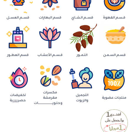
قـسـم القهوة
قســم الـشــاي
قسم البهارات
قســم العســل
قسـم الســمـن
التـمــور
قـســم الأعشـاب
قسم العطــور
مكسرات
التجميل
تخفيضات
منتجات عضوية
مقرمشة
والزيوت
حصررررية
وحلـويــــــــــــــــــــــــات