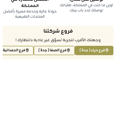
!وين ما كنت في المملكة، طلباتك
الـممـلــكة
توصلك لحد باب بيتك
جودة عالية وخدمة مميزة بأفضل
المنتجات الطبيعية
فروع شركتنا
وجهتك الأقرب لتجربة تسوّق غير عادية بانتظارك !
فرع حراء ( جدة )
فرع الصفا ( جدة )
فرع الحمدانية ( 