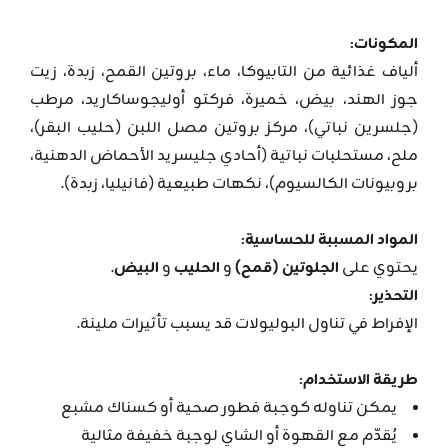
المكونات:
ألياف غذائية من التابيوكا، ماء، بروتين القمح، زبدة، زيت
جوز الهند، بيض، خميرة، فركتو أوليجوساكاريد، مرطب
(جلسرين نباتي)، مركز بروتين مصل اللبن (حليب البقر)،
ملح، مستحلبات نباتية (أحادي جليسريد الأحماض الدهنية،
بروبيونات الكالسيوم)، نكهات طبيعية (فانيليا، زبدة).
المواد المسببة للحساسية:
يحتوي على
الجلوتين (قمح)
و
الحليب
و
البيض
.
التحذير:
الإفراط في تناول البوليولات قد يسبب تأثيرات ملينة.
طريقة الاستخدام:
يمكن تناوله كوجبة فطور صحية أو كسناك مشبع
يُقدّم مع القهوة أو الشاي لوجبة خفيفة مثالية