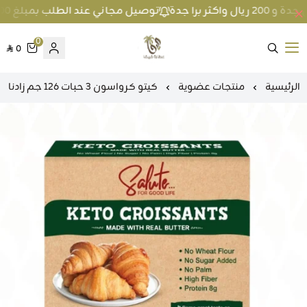
توصيل مجاني عند الطلب بمبلغ 100 ريال واكثر داخل جدة و 200 ريال واكثر برا جدة
0
0
متجر عطارة فيفا
الرئيسية
منتجات عضوية
كيتو كرواسون 3 حبات 126 جم زادنا