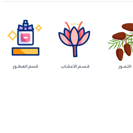
التـمــور
قـســم الأعشـاب
قسم العطــور