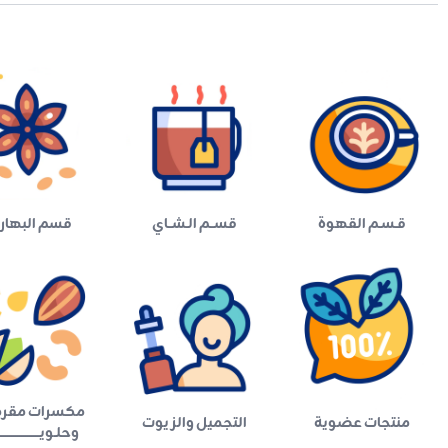
قـسـم القهوة
قســم الـشــاي
قسم البهار
مكسرات مقر
منتجات عضوية
التجميل والزيوت
وحلـويـــــــــــــــــــ