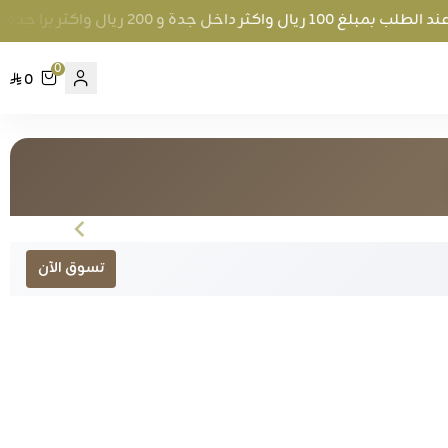
خل جدة و 200 ريال واكثر برا جدة
توصيل 
0
0
ية
تسوق الآن