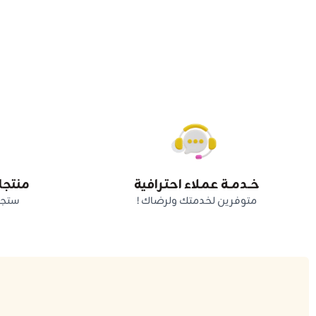
خــدمــة عمـلاء احتـرافية
منتجا
متوفرين لخدمتك ولرضاك !
ستجد 