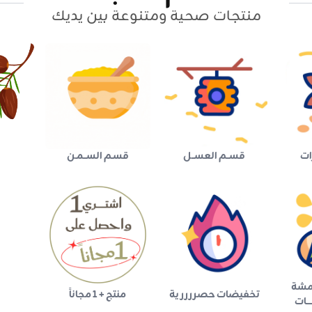
منتجات صحية ومتنوعة بين يديك
ات
قســم العســل
قسـم الســمـن
مشة
تخفيضات حصررررية
منتج + 1 مجاناً
ـــــات