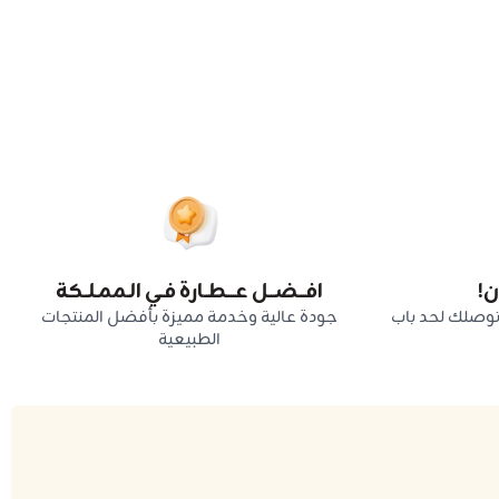
!
افـــضـــل عــــطــارة فــي الـممـلــكة
توصلك لحد باب
جودة عالية وخدمة مميزة بأفضل المنتجات
الطبيعية