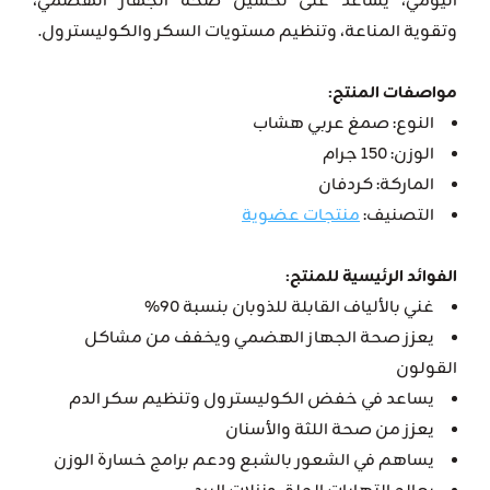
اليومي، يساعد على تحسين صحة الجهاز الهضمي،
وتقوية المناعة، وتنظيم مستويات السكر والكوليسترول.
مواصفات المنتج:
النوع: صمغ عربي هشاب
الوزن: 150 جرام
الماركة: كردفان
التصنيف:
منتجات عضوية
الفوائد الرئيسية للمنتج:
غني بالألياف القابلة للذوبان بنسبة 90%
يعزز صحة الجهاز الهضمي ويخفف من مشاكل
القولون
يساعد في خفض الكوليسترول وتنظيم سكر الدم
يعزز من صحة اللثة والأسنان
يساهم في الشعور بالشبع ودعم برامج خسارة الوزن