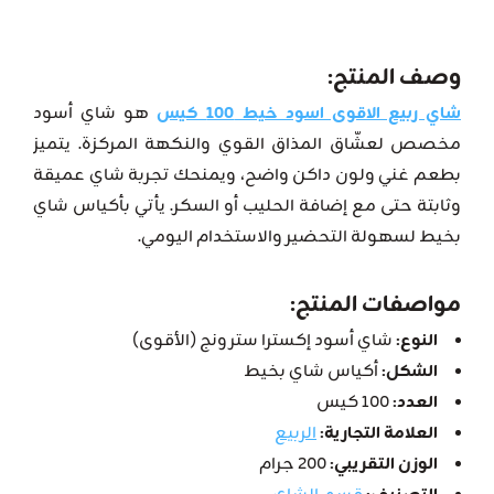
وصف المنتج
:
شاي ربيع الاقوى اسود خيط 100 كيس
هو شاي أسود
مخصص لعشّاق المذاق القوي والنكهة المركزة. يتميز
بطعم غني ولون داكن واضح، ويمنحك تجربة شاي عميقة
وثابتة حتى مع إضافة الحليب أو السكر. يأتي بأكياس شاي
بخيط لسهولة التحضير والاستخدام اليومي.
مواصفات المنتج
:
النوع:
شاي أسود إكسترا سترونج (الأقوى)
الشكل:
أكياس شاي بخيط
العدد:
100 كيس
العلامة التجارية:
الربيع
الوزن التقريبي:
200 جرام