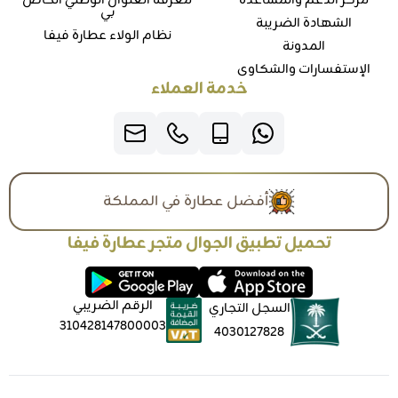
مركز الدعم والمساعدة
معرفة العنوان الوطني الخاص
بي
الشهادة الضريبة
نظام الولاء عطارة فيفا
المدونة
الإستفسارات والشكاوي
خدمة العملاء
أفضل عطارة في المملكة
تحميل تطبيق الجوال متجر عطارة فيفا
الرقم الضريبي
السجل التجاري
310428147800003
4030127828