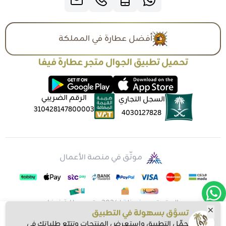
أفضل عطارة في المملكة
تحميل تطبيق الجوال متجر عطارة فيفا
الرقم الضريبي
السجل التجاري
310428147800003
4030127828
موثّق في منصة الأعمال
الحقوق محفوظة | 2026
متجر عطارة فيفا
تسوَّق بسهولة في التطبيق
حمِّل التطبيق واستعرض المنتجات وتتبّع طلباتك في