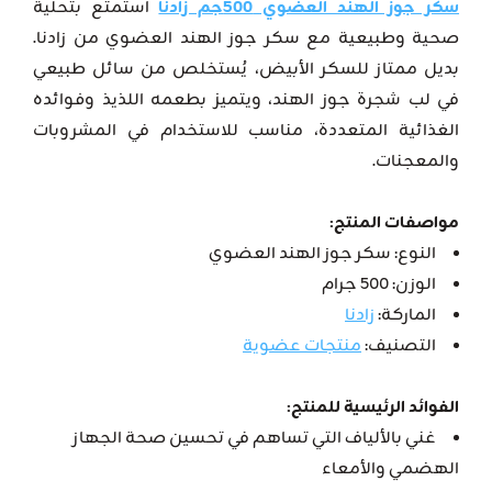
سكر جوز الهند العضوي 500جم زادنا
استمتع بتحلية
صحية وطبيعية مع سكر جوز الهند العضوي من زادنا.
بديل ممتاز للسكر الأبيض، يُستخلص من سائل طبيعي
في لب شجرة جوز الهند، ويتميز بطعمه اللذيذ وفوائده
الغذائية المتعددة، مناسب للاستخدام في المشروبات
والمعجنات.
مواصفات المنتج:
النوع: سكر جوز الهند العضوي
الوزن: 500 جرام
الماركة:
زادنا
التصنيف:
منتجات عضوية
الفوائد الرئيسية للمنتج:
غني بالألياف التي تساهم في تحسين صحة الجهاز
الهضمي والأمعاء