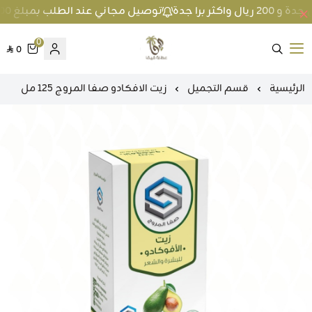
توصيل مجاني عند الطلب بمبلغ 100 ريال واكثر داخل جدة و 200 ريال واكثر برا جدة
0
0
متجر عطارة فيفا
الرئيسية
قسم التجميل
زيت الافكادو صفا المروج 125 مل