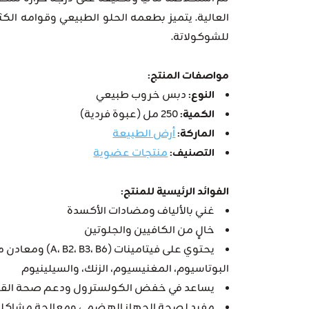
العالية. يتميز بطعمه الحلو الطبيعي وقوامه الكثيف
للشوكولاتة.
مواصفات المنتج:
النوع:
دبس خروب طبيعي
الكمية:
250 مل (عبوة فردية)
الماركة:
أرض الطبيعة
التصنيف:
منتجات عضوية
الفوائد الرئيسية للمنتج:
غني بالألياف ومضادات الأكسدة
خالٍ من الكافيين والجلوتين
يحتوي على فيتامينا
البوتاسيوم، المغنيسيوم، الزنك، والسيلينيوم
يساعد في خفض الكولسترول ودعم صحة الق
مفيد لصحة الجهاز الهضمي ومعالجة مشاكل