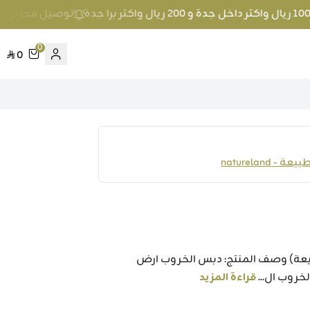
توصيل مجاني عند الطلب بمبلغ 100 ريال واكث
0
0
 natureland
 عضوي 250 مل (أرض الطبيعة) وصف المنتج: دبس الخروب ارض
قراءة المزيد