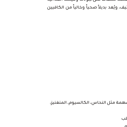
، ويُعد بديلاً صحياً وخالياً من الكافيين
ت (A، B2، B3، B6) ومعادن مهمة مثل النحاس، الكالسيوم، المنغنيز،
لب
ه