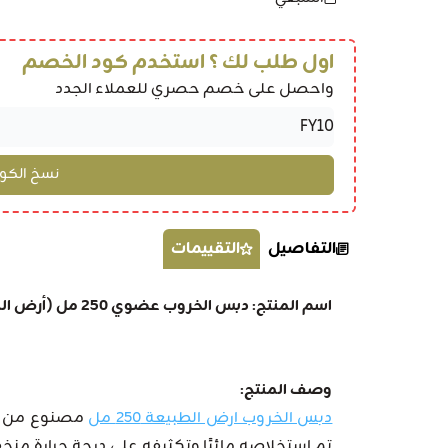
اول طلب لك ؟ استخدم كود الخصم
واحصل على خصم حصري للعملاء الجدد
التفاصيل
التقييمات
اسم المنتج: دبس الخروب عضوي 250 مل (أرض الطبيعة)
وصف المنتج:
دبس الخروب ارض الطبيعة 250 مل
مصنوع من مك
تم استخلاصه مائيًا وتكثيفه على درجة حرارة من