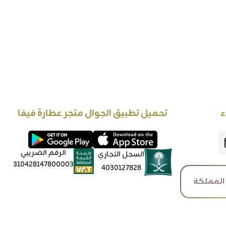
ء
تحميل تطبيق الجوال متجر عطارة فيفا
الرقم الضريبي
السجل التجاري
310428147800003
4030127828
المملكة