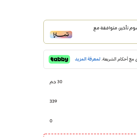
م تأخير، متوافقة مع
30 جم
339
0