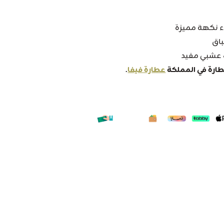
ء نكهة مميزة
اق
 عشبي مفيد
عطارة فيفا
.