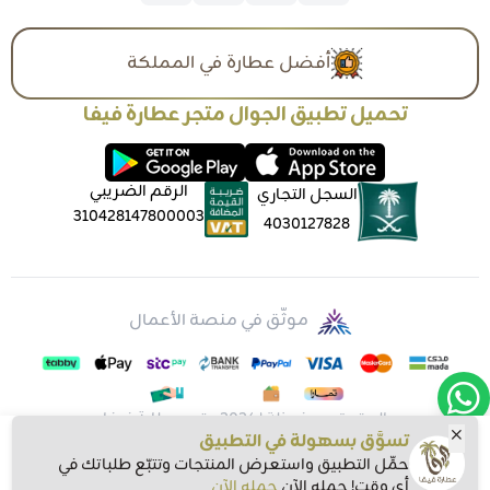
أفضل عطارة في المملكة
تحميل تطبيق الجوال متجر عطارة فيفا
الرقم الضريبي
السجل التجاري
310428147800003
4030127828
موثّق في منصة الأعمال
الحقوق محفوظة | 2026
متجر عطارة فيفا
تسوَّق بسهولة في التطبيق
حمِّل التطبيق واستعرض المنتجات وتتبّع طلباتك في
أي وقت! حمله الآن
حمله الآن