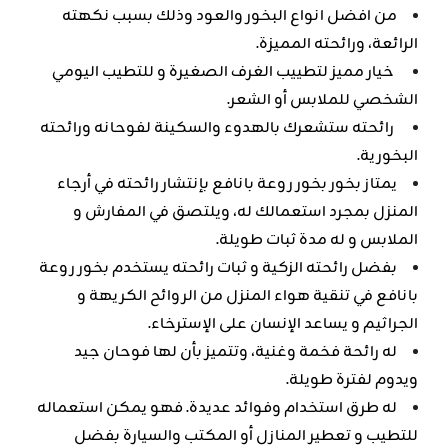
من افضل انواع البخور والعود وذلك بسبب نكهته
الرائعة، ورائحته المميزة.
خيار مميز لتطييب الغرف الصغيرة و للتطيب اليومي
الشخصي للملابس أو الشعر.
رائحته ستشعرك بالهدوء والسكينة لفوحانه ورائحته
البخورية.
يمتاز بخور بخور روعة بانافع بإنتشار رائحته في أرجاء
المنزل بمجرد استعمالك له، ويلتصق في المفارش و
الملابس و له مدة ثبات طويلة.
بفضل رائحته الزكية و ثبات رائحته يستخدم بخور روعة
بانافع في تنقية هواء المنزل من الروائح الكريهة و
الجراثيم و يساعد الإنسان على الإسترخاء.
له رائحة فخمة وغنية، وتتميز بأن لها فوحان جيد
ويدوم لفترة طويلة.
له طرق استخدام وفوائد عديدة. فهو يمكن استعماله
للتطيب و تعطير المنازل أو المكتب والسيارة بفضل