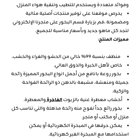
وفوائد متعددة ويستخدم للتطيب وتنقية هواء المنزل.
يحرص موقعنا على توفير منتجات أصلية مثالية
ومضمونة ،قم بزيارة قسم البخور على متجرنا الإلكتروني
لتجد كل ماهو جديد وبأسعار مناسبة للجميع.
مميزات المنتج
:
منظف بنسبة 99% خالي من الحشو والغراء والخشب.
خاص لأهل الخبرة والذوق العالي.
بخور روعة بانافع من أجمل انواع البخور المميزة رائحة
جميلة ومنعشة، مشبعة بالدهن ذو الرائحة الفواحة
والزكية.
أخشاب معطرة غنية بالزيوت
الفاخرة
والمعطرة.
بخور رائع جداً تفوح منه رائحة مذهلة والتي تناسب كل
منزل أو مكتب أو متجر.
يمكن حرقها في المبخرة الكهربائية أو يمكن
استخدامها مع المبخرة الغير كهربائية.