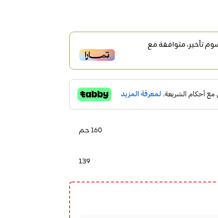
م تأخير، متوافقة مع
160 جم
139