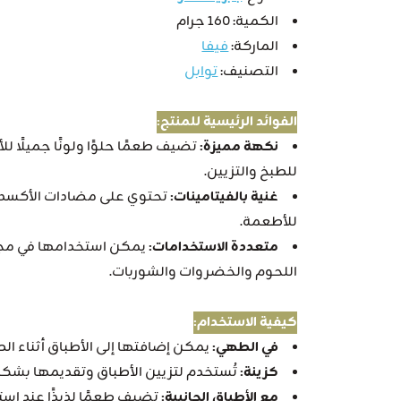
الكمية: 160 جرام
الماركة:
فيفا
التصنيف:
توابل
الفوائد الرئيسية للمنتج:
نكهة مميزة:
تضيف طعمًا حلوًا ولونًا جميلًا ل
للطبخ والتزيين.
غنية بالفيتامينات:
تحتوي على مضادات الأكسدة وا
للأطعمة.
متعددة الاستخدامات:
يمكن استخدامها في مجم
اللحوم والخضروات والشوربات.
كيفية الاستخدام:
في الطهي:
يمكن إضافتها إلى الأطباق أثناء ال
كزينة:
تُستخدم لتزيين الأطباق وتقديمها بشك
مع الأطباق الجانبية:
تضيف طعمًا لذيذًا عند است