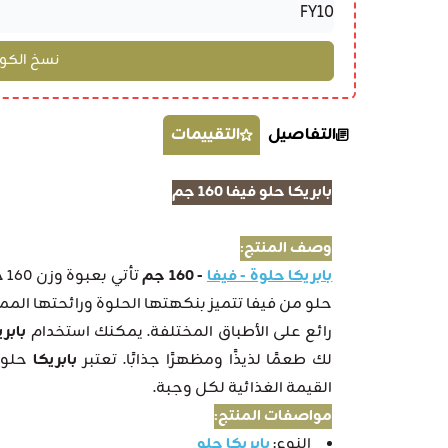
التفاصيل
التقييمات
بابريكا حلو فيفا 160 جم
وصف المنتج:
بابريكا حلوة - فيفا
- 160 جم
تأتي بعبوة وزن 160 جرام، وتُعتبر إضافة مثالية لمائدتك.
حلو من فيفا تتميز بنكهتها الحلوة ورائحتها المميز
رائع على الأطباق المختلفة. يمكنك استخدام
بابر
لك طعمًا لذيذًا ومظهرًا جذابًا. تعتبر
بابريكا
حلو أ
القيمة الغذائية لكل وجبة.
مواصفات المنتج:
النوع:
بابريكا حلو