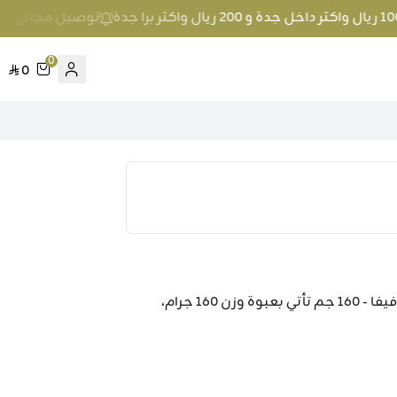
توصيل مجاني عند الطلب بمبلغ 100 ريال واكثر 
0
0
بابريكا حلو فيفا 160 جم وصف المنتج: بابريكا حلوة - فيفا - 160 جم تأتي بعبوة وزن 160 جرام،