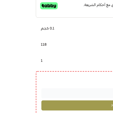
0.1 كجم
118
1