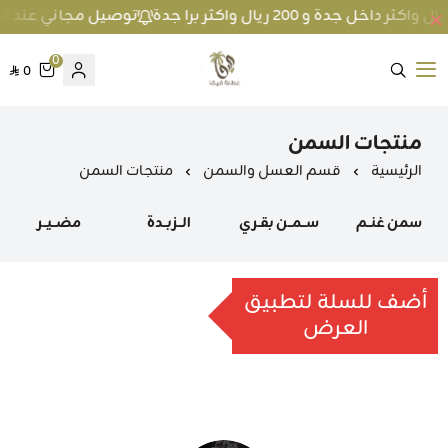
توصيل مجاني عند الطلب بمبلغ 100 ريال واكثر داخل ج
0
0
متجر عطارة فيفا
منتجات السمن
الرئيسية
قسم العسل والسمن
منتجات السمن
سمن غنــم
ســمــن بقـري
الــزبــدة
مضــيــر
أضف للسلة لتطبيق
العرض