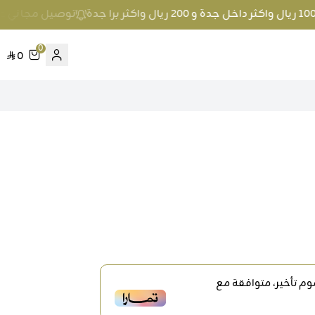
توصيل مجاني عند الطلب بمبلغ 100 ريال واكث
0
0
م تأخير، متوافقة مع