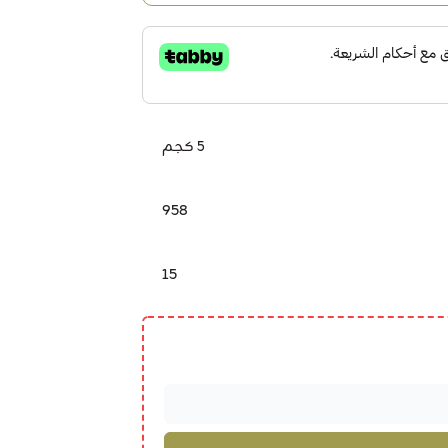
5 كجم
958
15