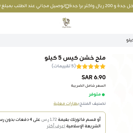
توصيل مجاني عند الطلب بمبلغ 100 ريال واكثر داخل جدة و 200 ريال واكثر برا جدة
متجر عطارة فيفا
ملح خشن كيس 5 كيلو
(5 تقييمات)
6.90 SAR
السعر شامل الضريبة
متوفر
تصنيف المنتج:
بهارات معلبة
أو قسم فاتورتك بقيمة
1.72 ر.س
على
4
دفعات بدون رسو
الشريعة الإسلامية
اعرف أكثر