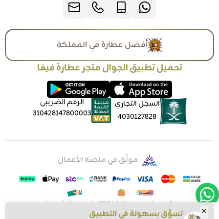
أفضل عطارة في المملكة
تحميل تطبيق الجوال متجر عطارة فيفا
الرقم الضريبي
السجل التجاري
310428147800003
4030127828
موثّق في منصة الأعمال
الحقوق محفوظة | 2026
متجر عطارة فيفا
تسوَّق بسهولة في التطبيق