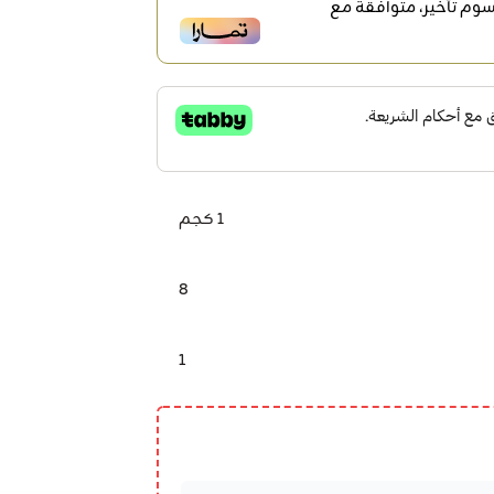
وم تأخير، متوافقة مع
1 كجم
8
1