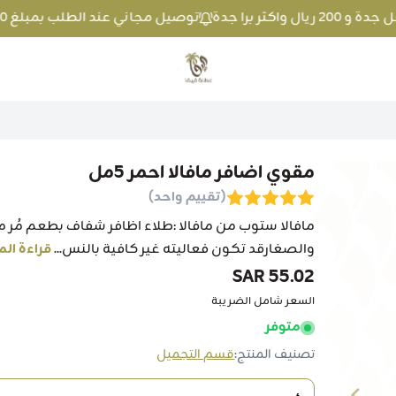
توصيل مجاني عند الطلب بمبلغ 100 ريال واكثر داخل جدة و 200 ريال واكثر برا جدة
متجر عطارة فيفا
مقوي اضافر مافالا احمر 5مل
(تقييم واحد)
مافالا ستوب من مافالا :طلاء اظافر شفاف بطعم مُر م
والصغارقد تكون فعاليته غير كافية بالنس...
قراءة الم
55.02 SAR
السعر شامل الضريبة
متوفر
تصنيف المنتج:
قسم التجميل