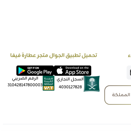
ء
تحميل تطبيق الجوال متجر عطارة فيفا
الرقم الضريبي
السجل التجاري
310428147800003
4030127828
المملكة