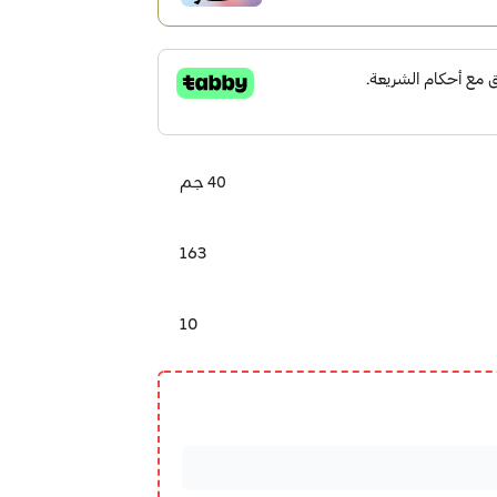
40 جم
163
10