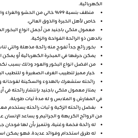
الكهربائية.
منظف بنسبة 99% خالي من الحشو والغراء والخشب.
خاص لأهل الخبرة والذوق العالي.
معمول ملكي باجنيد من أجمل انواع البخور ال
بالدهن ذو الرائحة الفواحة والزكية.
بخور رائع جداً تفوح منه رائحة مذهلة والتي تن
يمكن حرقها في المبخرة الكهربائية أو يمكن اس
من افضل انواع البخور والعود وذلك بسبب نكهته
خيار مميز لتطييب الغرف الصغيرة و للتطيب ال
رائحته ستشعرك بالهدوء والسكينة لفوحانه ورا
يمتاز معمول ملكي باجنيد بإنتشار رائحته في أ
في المفارش و الملابس و له مدة ثبات طويلة.
بفضل رائحته الزكية و ثبات رائحته يستخدم مع
من الروائح الكريهة و الجراثيم و يساعد الإنسان عل
له رائحة فخمة وغنية، وتتميز بأن لها فوحان جي
له طرق استخدام وفوائد عديدة. فهو يمكن استع