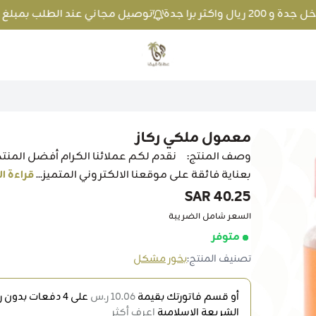
توصيل مجاني عند الطلب بمبلغ 100 ريال واكثر داخل جدة و 200 ريال واكثر برا جدة
متجر عطارة فيفا
معمول ملكي ركاز
وصف المنتج: نقدم لكم عملائنا الكرام أفضل المنتج
بعناية فائقة على موقعنا الالكتروني المتميز...
قراءة ال
40.25 SAR
السعر شامل الضريبة
متوفر
تصنيف المنتج:
بخور مشكل
أو قسم فاتورتك بقيمة
10.06 ر.س
على
4
دفعات بدون رس
الشريعة الإسلامية
اعرف أكثر