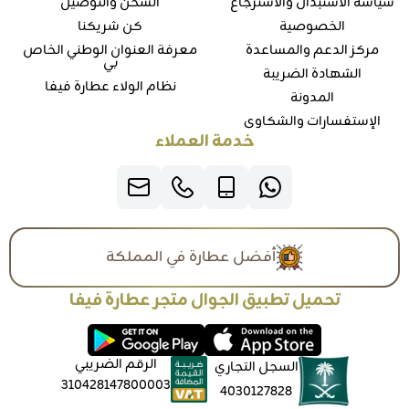
سياسة الاستبدال والاسترجاع
الشحن والتوصيل
الخصوصية
كن شريكنا
مركز الدعم والمساعدة
معرفة العنوان الوطني الخاص
بي
الشهادة الضريبة
نظام الولاء عطارة فيفا
المدونة
الإستفسارات والشكاوي
خدمة العملاء
أفضل عطارة في المملكة
تحميل تطبيق الجوال متجر عطارة فيفا
الرقم الضريبي
السجل التجاري
310428147800003
4030127828