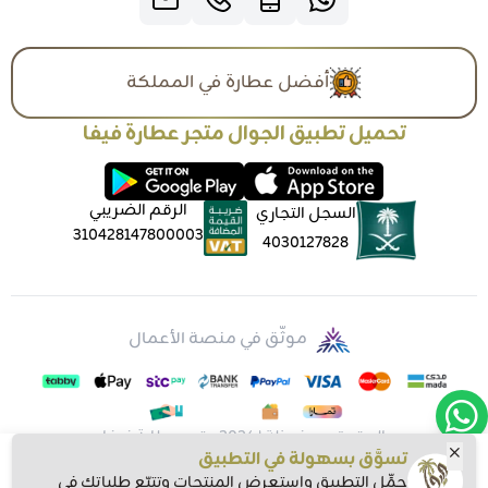
أفضل عطارة في المملكة
تحميل تطبيق الجوال متجر عطارة فيفا
الرقم الضريبي
السجل التجاري
310428147800003
4030127828
موثّق في منصة الأعمال
الحقوق محفوظة | 2026
متجر عطارة فيفا
تسوَّق بسهولة في التطبيق
حمِّل التطبيق واستعرض المنتجات وتتبّع طلباتك في