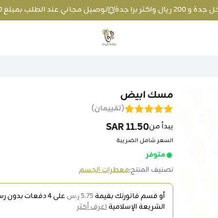
توصيل مجاني عند الطلب بمبلغ 100 ريال واكثر داخل جدة و 200 ريال واكثر برا جدة
متجر عطارة فيفا
مسك ابيض
(تقييمان)
11.50 SAR
يبدأ من
السعر شامل الضريبة
متوفر
تصنيف المنتج:
معطرات الجسم
أو قسم فاتورتك بقيمة
5.75 ر.س
على
4
دفعات بدون رسو
الشريعة الإسلامية
اعرف أكثر