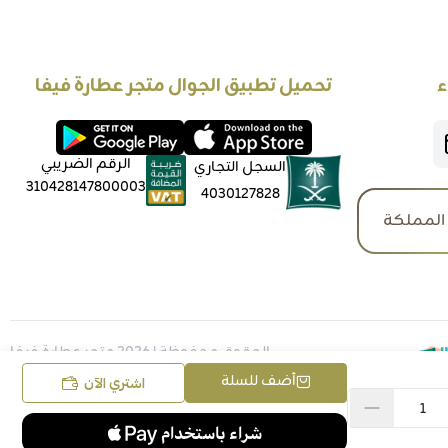
ء
تحميل تطبيق الجوال متجر عطارة فيفا
الرقم الضريبي
السجل التجاري
310428147800003
4030127828
المملكة
الحقوق محفوظة | 2026
متجر عطارة فيفا
أضف للسلة
اشتري الآن