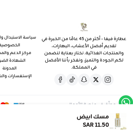
سياسة الاستبدال وا
عطارة فيفا - أكثر من 45 عامًا من الخبرة في
الخصوصية
تقديم أفضل الأعشاب، البهارات،
والمنتجات الغذائية. نختار بعناية لنضمن
مركز الدعم والم
لكم الجودة والتميز، ونفخر بأننا الأفضل
الشهادة الضر
في المملكة.
المدونة
الإستفسارات وال
موثّق في منصة الأعمال
مسك ابيض
11.50 SAR