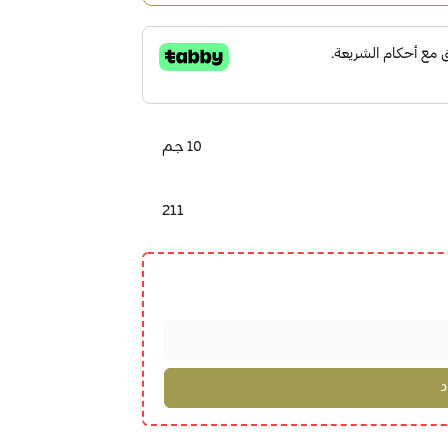
10 جم
211