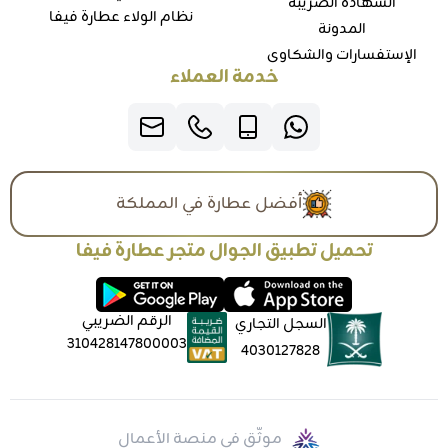
الشهادة الضريبة
نظام الولاء عطارة فيفا
المدونة
الإستفسارات والشكاوي
خدمة العملاء
أفضل عطارة في المملكة
تحميل تطبيق الجوال متجر عطارة فيفا
الرقم الضريبي
السجل التجاري
310428147800003
4030127828
موثّق في منصة الأعمال