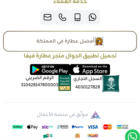
خدمة العملاء
أفضل عطارة في المملكة
تحميل تطبيق الجوال متجر عطارة فيفا
الرقم الضريبي
السجل التجاري
310428147800003
4030127828
موثّق في منصة الأعمال