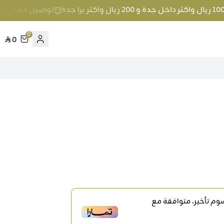
توصيل مجاني عند الطلب بمبلغ 100 ريال واك
0
0
م تأخير، متوافقة مع