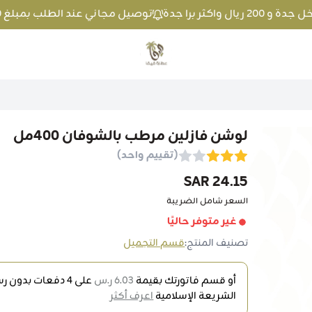
توصيل مجاني عند الطلب بمبلغ 100 ريال واكثر داخل جدة و 200 ريال واكثر برا جدة
متجر عطارة فيفا
لوشن فازلين مرطب بالشوفان 400مل
(تقييم واحد)
24.15 SAR
السعر شامل الضريبة
غير متوفر حاليًا
تصنيف المنتج:
قسم التجميل
أو قسم فاتورتك بقيمة
6.03 ر.س
على
4
دفعات بدون رسو
الشريعة الإسلامية
اعرف أكثر