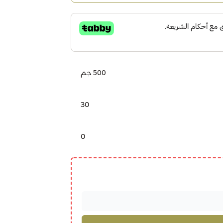
500 جم
30
0