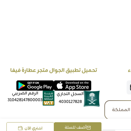
ء
تحميل تطبيق الجوال متجر عطارة فيفا
الرقم الضريبي
السجل التجاري
310428147800003
4030127828
المملكة
أضف للسلة
اشتري الآن