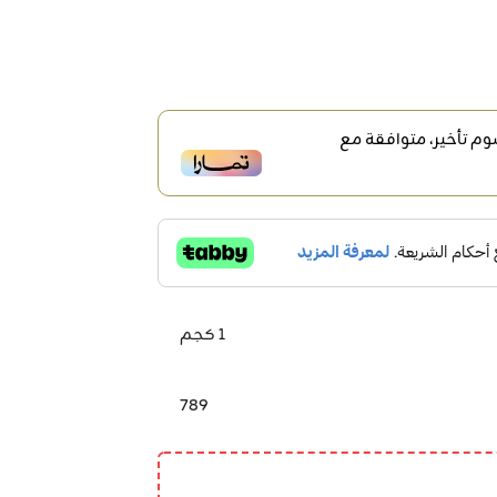
م تأخير، متوافقة مع
1 كجم
789