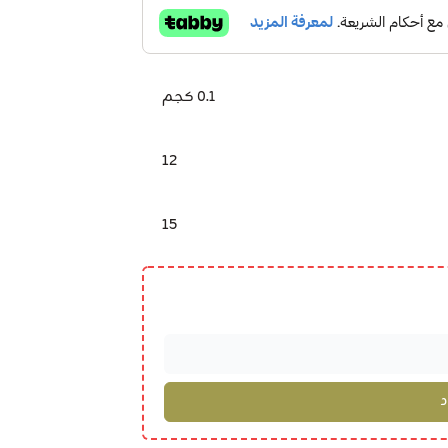
0.1 كجم
12
15