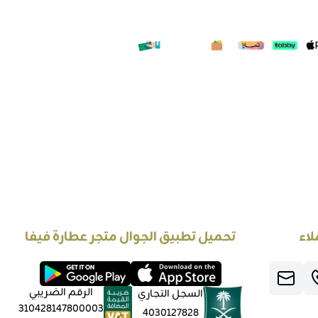
لاء
تحميل تطبيق الجوال متجر عطارة فيفا
الرقم الضريبي
السجل التجاري
310428147800003
4030127828