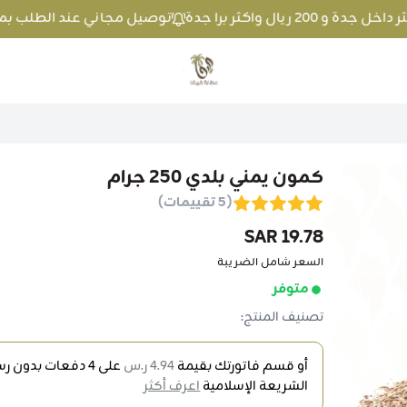
توصيل مجاني عند الطلب بمبلغ 100 ريال واكثر داخل جدة و 200 ريال واكثر 
متجر عطارة فيفا
كمون يمني بلدي 250 جرام
(5 تقييمات)
19.78 SAR
السعر شامل الضريبة
متوفر
تصنيف المنتج:
أو قسم فاتورتك بقيمة
4.94 ر.س
على
4
دفعات بدون رسو
الشريعة الإسلامية
اعرف أكثر