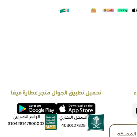
ء
تحميل تطبيق الجوال متجر عطارة فيفا
الرقم الضريبي
السجل التجاري
310428147800003
4030127828
المملكة