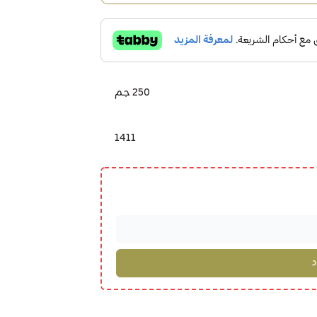
250 جم
1411