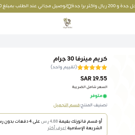
توصيل مجاني عند الطلب بمبلغ 100 ريال واكثر داخل جدة و 200 ريال واكثر برا جدة
متجر عطارة فيفا
كريم مينرفا 30 جرام
(تقييم واحد)
19.55 SAR
السعر شامل الضريبة
متوفر
تصنيف المنتج:
قسم التجميل
أو قسم فاتورتك بقيمة
4.88 ر.س
على
4
دفعات بدون رسو
الشريعة الإسلامية
اعرف أكثر