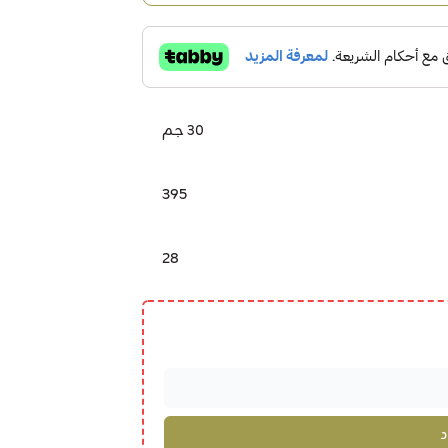
30 جم
395
28