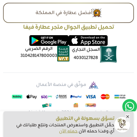
أفضل عطارة في المملكة
تحميل تطبيق الجوال متجر عطارة فيفا
الرقم الضريبي
السجل التجاري
310428147800003
4030127828
موثّق في منصة الأعمال
الحقوق محفوظة | 2026
متجر عطارة فيفا
تسوَّق بسهولة في التطبيق
حمِّل التطبيق واستعرض المنتجات وتتبّع طلباتك في
أي وقت! حمله الآن
حمله الآن
اشتري الآن