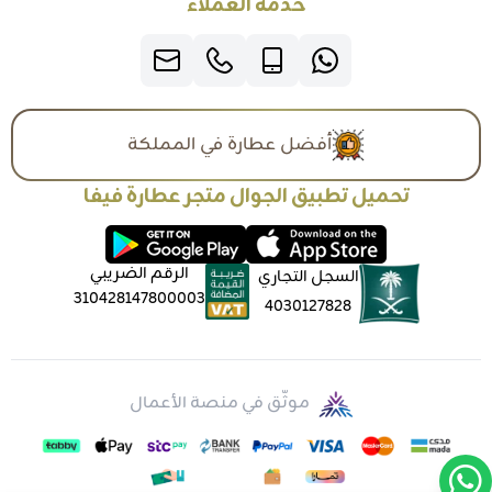
خدمة العملاء
أفضل عطارة في المملكة
تحميل تطبيق الجوال متجر عطارة فيفا
الرقم الضريبي
السجل التجاري
310428147800003
4030127828
موثّق في منصة الأعمال