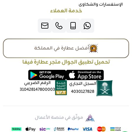
الإستفسارات والشكاوي
خدمة العملاء
أفضل عطارة في المملكة
تحميل تطبيق الجوال متجر عطارة فيفا
الرقم الضريبي
السجل التجاري
310428147800003
4030127828
موثّق في منصة الأعمال