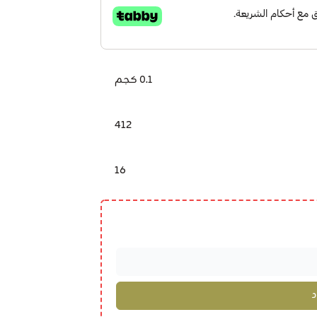
0.1 كجم
412
16