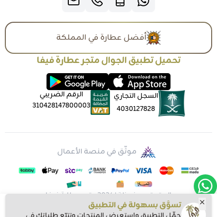
أفضل عطارة في المملكة
تحميل تطبيق الجوال متجر عطارة فيفا
الرقم الضريبي
السجل التجاري
310428147800003
4030127828
موثّق في منصة الأعمال
الحقوق محفوظة | 2026
متجر عطارة فيفا
تسوَّق بسهولة في التطبيق
حمِّل التطبيق واستعرض المنتجات وتتبّع طلباتك في