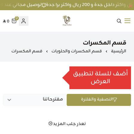
توصيل مجاني عند الطلب بمبلغ 100 ريال واكثر داخل جد
0
0
متجر عطارة فيفا
قسم المكسرات
الرئيسية
قسم المكسرات والحلويات
قسم المكسرات
أضف للسلة لتطبيق
العرض
التصفية والفلترة
تعذر جلب المزيد😢