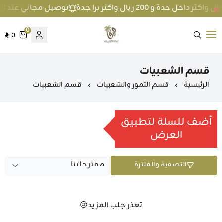
توصيل مجاني عند الطلب بمبلغ 100 ريال واكثر داخل جد
0
0
متجر عطارة فيفا
قسم الشعبيات
الرئيسية
قسم التمور والشعبيات
قسم الشعبيات
أضف للسلة لتطبيق
العرض
التصفية والفلترة
تعذر جلب المزيد😢