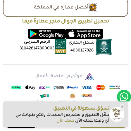
أفضل عطارة في المملكة
تحميل تطبيق الجوال متجر عطارة فيفا
الرقم الضريبي
السجل التجاري
310428147800003
4030127828
موثّق في منصة الأعمال
الحقوق محفوظة | 2026
متجر عطارة فيفا
تسوَّق بسهولة في التطبيق
حمِّل التطبيق واستعرض المنتجات وتتبّع طلباتك في
أي وقت! حمله الآن
حمله الآن
اشتري الآن