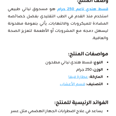
وصف المنتج:
قسط هندي ناعم 250 جرام
هو مسحوق نباتي طبيعي
استخدم منذ القدم في الطب التقليدي بفضل خصائصه
المضادة للميكروبات والالتهابات. يأتي بنعومة مطحونة
ليسهل دمجه مع المشروبات أو الأطعمة لتعزيز الصحة
والعافية.
مواصفات المنتج:
النوع:
قسط هندي نباتي مطحون
الوزن:
250 جرام
الماركة:
عطارة فيفا
التصنيف:
قسم الأعشاب
الفوائد الرئيسية للمنتج:
يساعد في علاج اضطرابات الجهاز الهضمي مثل عسر