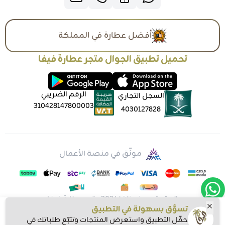
أفضل عطارة في المملكة
تحميل تطبيق الجوال متجر عطارة فيفا
الرقم الضريبي
السجل التجاري
310428147800003
4030127828
موثّق في منصة الأعمال
الحقوق محفوظة | 2026
متجر عطارة فيفا
تسوَّق بسهولة في التطبيق
حمِّل التطبيق واستعرض المنتجات وتتبّع طلباتك في