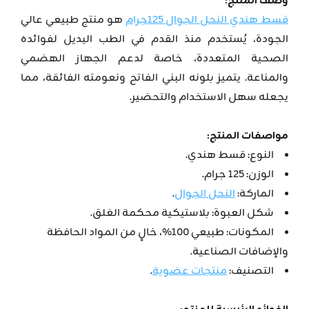
وصف المنتج:
قسط هندي النحل الجوال 125جرام
هو منتج طبيعي عالي
الجودة، يُستخدم منذ القدم في الطب البديل لفوائده
الصحية المتعددة، خاصة لدعم الجهاز الهضمي
والمناعة. يتميز بلونه البني الفاتح ونعومته الفائقة، مما
يجعله سهل الاستخدام والتحضير.
مواصفات المنتج:
النوع: قسط هندي.
الوزن: 125 جرام.
الماركة:
النحل الجوال
.
شكل العبوة: بلاستيكية محكمة الغلق.
المكونات: طبيعي 100%، خالٍ من المواد الحافظة
والإضافات الصناعية.
التصنيف:
منتجات عضوية
.