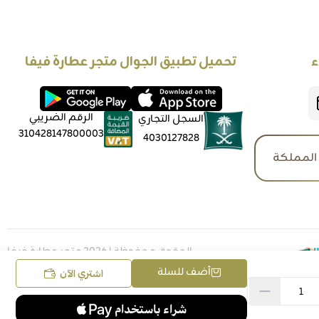
ء
تحميل تطبيق الجوال متجر عطارة فيفا
الرقم الضريبي
السجل التجاري
310428147800003
4030127828
المملكة
الحقوق محفوظة | 2026
متجر عطارة فيفا
أضف للسلة
اشتري الآن