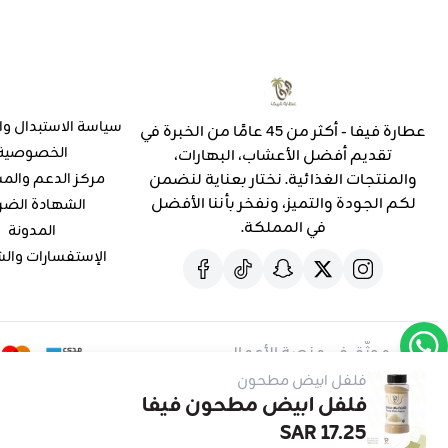
سياسة الاستبدال وا
عطارة فيفا - أكثر من 45 عامًا من الخبرة في
الخصوصية
تقديم أفضل الأعشاب، البهارات،
والمنتجات الغذائية. نختار بعناية لنضمن
مركز الدعم والم
لكم الجودة والتميز، ونفخر بأننا الأفضل
الشهادة الضر
في المملكة.
المدونة
الإستفسارات وال
موثّق في منصة الأعمال
فلفل ابيض مطحون
فلفل ابيض مطحون فيفا
17.25 SAR