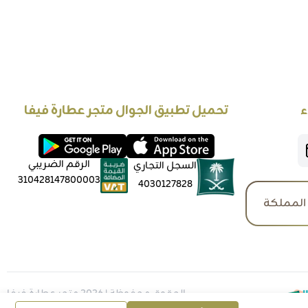
ء
تحميل تطبيق الجوال متجر عطارة فيفا
الرقم الضريبي
السجل التجاري
310428147800003
4030127828
المملكة
الحقوق محفوظة | 2026
متجر عطارة فيفا