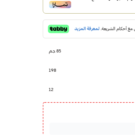
85 جم
198
12