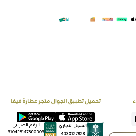
ء
تحميل تطبيق الجوال متجر عطارة فيفا
الرقم الضريبي
السجل التجاري
310428147800003
4030127828