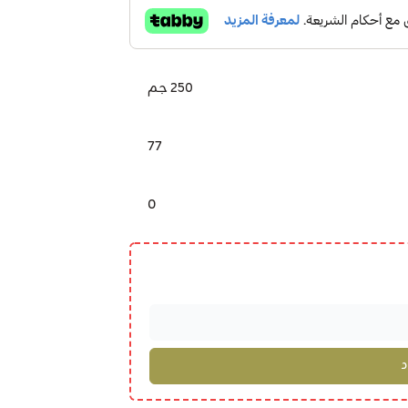
250 جم
77
0