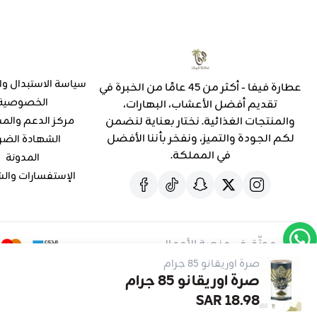
سياسة الاستبدال وا
عطارة فيفا - أكثر من 45 عامًا من الخبرة في
الخصوصية
تقديم أفضل الأعشاب، البهارات،
والمنتجات الغذائية. نختار بعناية لنضمن
مركز الدعم والم
لكم الجودة والتميز، ونفخر بأننا الأفضل
الشهادة الضر
في المملكة.
المدونة
الإستفسارات وال
موثّق في منصة الأعمال
صرة اوريقانو 85 جرام
صرة اوريقانو 85 جرام
18.98 SAR