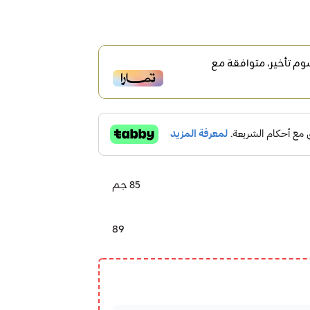
م تأخير، متوافقة مع
85 جم
89