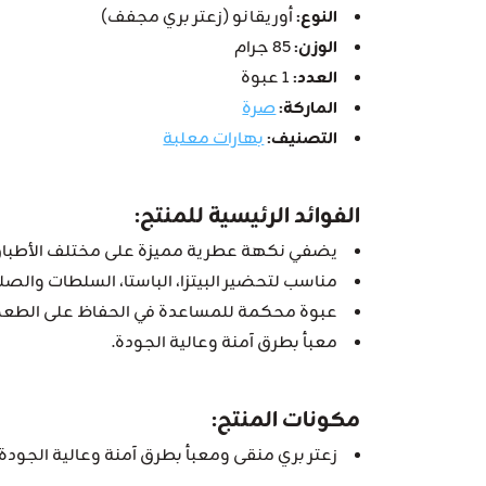
النوع:
أوريقانو (زعتر بري مجفف)
الوزن:
85 جرام
العدد:
1 عبوة
الماركة:
صرة
التصنيف:
بهارات معلبة
الفوائد الرئيسية للمنتج:
يضفي نكهة عطرية مميزة على مختلف الأطباق
مناسب لتحضير البيتزا، الباستا، السلطات والص
عبوة محكمة للمساعدة في الحفاظ على الطعم 
معبأ بطرق آمنة وعالية الجودة.
مكونات المنتج:
زعتر بري منقى ومعبأ بطرق آمنة وعالية الجودة.