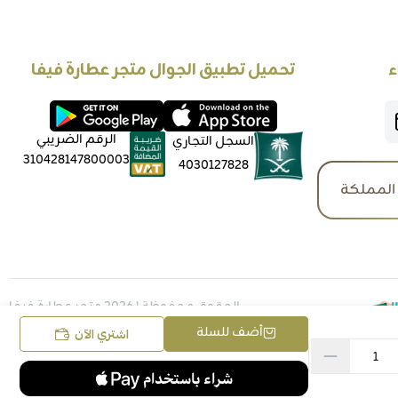
ء
تحميل تطبيق الجوال متجر عطارة فيفا
الرقم الضريبي
السجل التجاري
310428147800003
4030127828
المملكة
الحقوق محفوظة | 2026
متجر عطارة فيفا
أضف للسلة
اشتري الآن