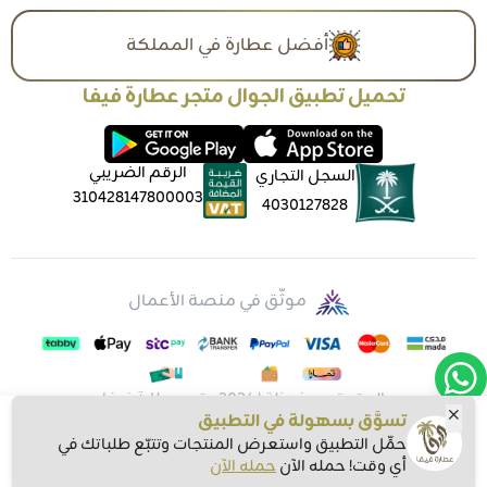
أفضل عطارة في المملكة
تحميل تطبيق الجوال متجر عطارة فيفا
الرقم الضريبي
السجل التجاري
310428147800003
4030127828
موثّق في منصة الأعمال
الحقوق محفوظة | 2026
متجر عطارة فيفا
تسوَّق بسهولة في التطبيق
حمِّل التطبيق واستعرض المنتجات وتتبّع طلباتك في
أي وقت! حمله الآن
حمله الآن
اشتري الآن