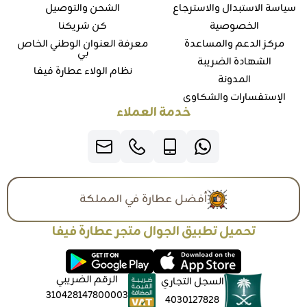
سياسة الاستبدال والاسترجاع
الشحن والتوصيل
الخصوصية
كن شريكنا
مركز الدعم والمساعدة
معرفة العنوان الوطني الخاص
بي
الشهادة الضريبة
نظام الولاء عطارة فيفا
المدونة
الإستفسارات والشكاوي
خدمة العملاء
أفضل عطارة في المملكة
تحميل تطبيق الجوال متجر عطارة فيفا
الرقم الضريبي
السجل التجاري
310428147800003
4030127828