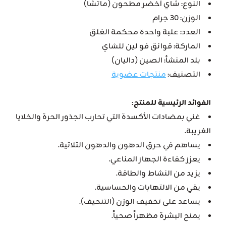
النوع: شاي أخضر مطحون (ماتشا)
الوزن: 30 جرام
العدد: علبة واحدة محكمة الغلق
الماركة: قوانق فو لين للشاي
بلد المنشأ: الصين (داليان)
التصنيف:
منتجات عضوية
الفوائد الرئيسية للمنتج:
غني بمضادات الأكسدة التي تحارب الجذور الحرة والخلايا
الغريبة.
يساهم في حرق الدهون والدهون الثلاثية.
يعزز كفاءة الجهاز المناعي.
يزيد من النشاط والطاقة.
يقي من الالتهابات والحساسية.
يساعد على تخفيف الوزن (التنحيف).
يمنح البشرة مظهراً صحياً.