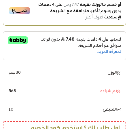
أو قسم فاتورتك بقيمة
7.47 ر.س
على
4
دفعات
بدون رسوم تأخير، متوافقة مع الشريعة
الإسلامية
اعرف أكثر
الوزن
30 جم
568
تم شراءه
10
المتبقي
اول طلب لك ؟ استخدم كود الخصم