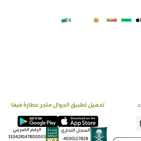
ء
تحميل تطبيق الجوال متجر عطارة فيفا
الرقم الضريبي
السجل التجاري
310428147800003
4030127828