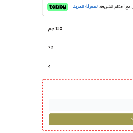
150 جم
72
4