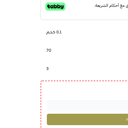
0.1 كجم
70
3