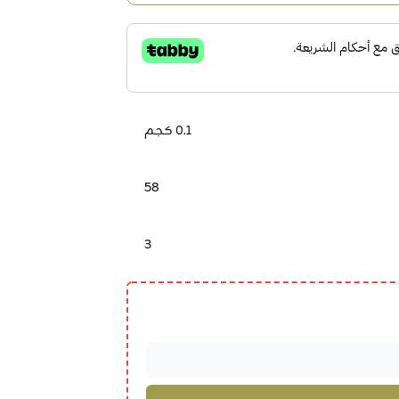
0.1 كجم
58
3