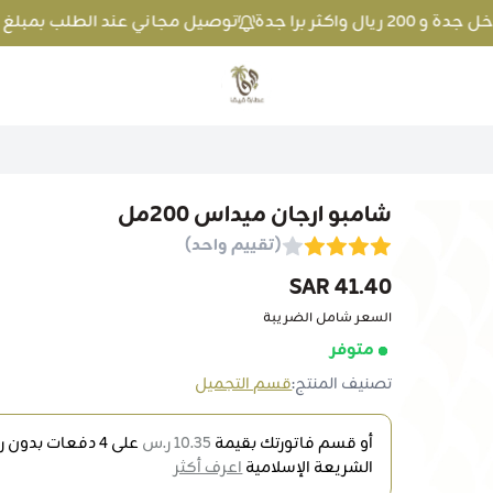
توصيل مجاني عند الطلب بمبلغ 100 ريال واكثر داخل جدة و 200 ريال واكثر برا جدة
متجر عطارة فيفا
شامبو ارجان ميداس 200مل
(تقييم واحد)
41.40 SAR
السعر شامل الضريبة
متوفر
تصنيف المنتج:
قسم التجميل
أو قسم فاتورتك بقيمة
10.35 ر.س
على
4
دفعات بدون رس
الشريعة الإسلامية
اعرف أكثر