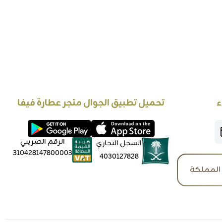
ء
تحميل تطبيق الجوال متجر عطارة فيفا
الرقم الضريبي
السجل التجاري
310428147800003
4030127828
المملكة