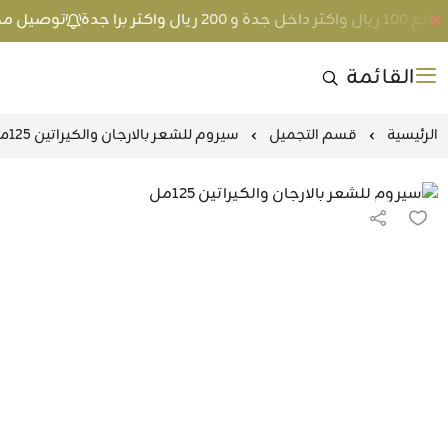
اكثر برا جدة
توصيل مجاني عند الطلب بمبل
القائمة
الرئيسية
قسم التجميل
سيروم للشعر بالارجان والكيراتين 125مل