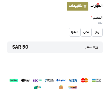
الخيارات
التقييمات
الحجم
*
اختر
ربع
نص
كيلوا
50 SAR
السعر