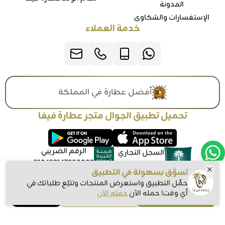
المدونة
الإستفسارات والشكاوي
خدمة العملاء
أفضل عطارة في المملكة
تحميل تطبيق الجوال متجر عطارة فيفا
الرقم الضريبي
السجل التجاري
310428147800003
4030127828
تسوَّق بسهولة في التطبيق
حمِّل التطبيق واستعرض المنتجات وتتبّع طلباتك في
أي وقت! حمله الآن
حمله الآن
اشتري الآن
موثّق في منصة الأعمال